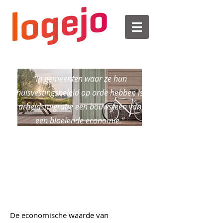
“In gemeenten waar ze hun
huisvestingsbeleid op orde hebben is
arbeidsmigratie een bouwsteen van
een bloeiende economie.”
De economische waarde van