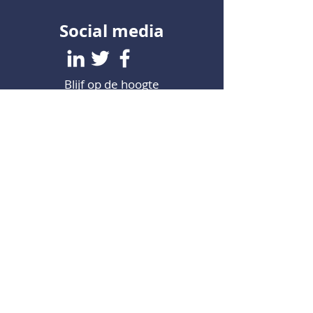
Social media
Blijf op de hoogte
Logejo BV
Markt 43
5554 CA Valkenswaard
Over Logejo