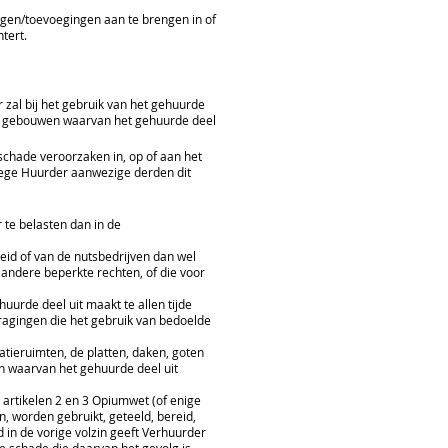
ngen/toevoegingen aan te brengen in of
tert.
 zal bij het gebruik van het gehuurde
van gebouwen waarvan het gehuurde deel
schade veroorzaken in, op of aan het
wege Huurder aanwezige derden dit
te belasten dan in de
heid of van de nutsbedrijven dan wel
ndere beperkte rechten, of die voor
rde deel uit maakt te allen tijde
agingen die het gebruik van bedoelde
atieruimten, de platten, daken, goten
n waarvan het gehuurde deel uit
artikelen 2 en 3 Opiumwet (of enige
, worden gebruikt, geteeld, bereid,
 in de vorige volzin geeft Verhuurder