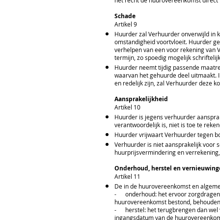
het recht de huurovereenkomst direct t
Schade
Artikel 9
Huurder zal Verhuurder onverwijld in k
omstandigheid voortvloeit. Huurder ge
verhelpen van een voor rekening van 
termijn, zo spoedig mogelijk schriftelij
Huurder neemt tijdig passende maatr
waarvan het gehuurde deel uitmaakt. 
en redelijk zijn, zal Verhuurder deze
Aansprakelijkheid
Artikel 10
Huurder is jegens verhuurder aansprak
verantwoordelijk is, niet is toe te reke
Huurder vrijwaart Verhuurder tegen b
Verhuurder is niet aansprakelijk voo
huurprijsvermindering en verrekening, 
Onderhoud, herstel en vernieuwing
Artikel 11
De in de huurovereenkomst en algemen
- onderhoud: het ervoor zorgdragen dat
huurovereenkomst bestond, behoudens 
- herstel: het terugbrengen dan wel v
ingangsdatum van de huurovereenkom