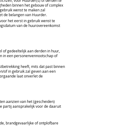
ichzelf, voor Huurder(s) of derden te
righeden binnen het gebouw of complex
gebruik wenst te maken zal
met de belangen van Huurder.
or het eerst in gebruik wenst te
ngangsdatum van de huurovereenkomst
of gedeeltelijk aan derden in huur,
gen in een personenvennootschap of
betrekking heeft, mits dat past binnen
n/of in gebruik zal geven aan een
orgaande laat onverlet de
 ten aanzien van het (gescheiden)
e partij aansprakelijk voor de daaruit
de, brandgevaarlijke of ontplofbare