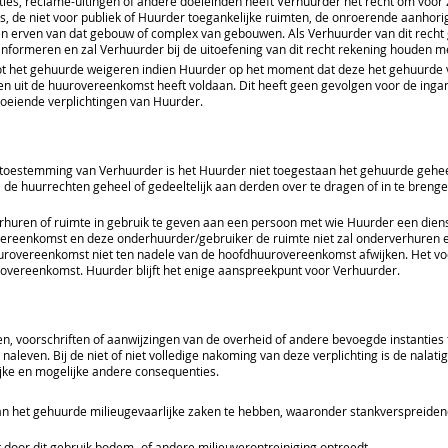
ties, reclame-uitingen of andere doeleinden heeft Verhuurder het recht om voor z
s, de niet voor publiek of Huurder toegankelijke ruimten, de onroerende aanho
en erven van dat gebouw of complex van gebouwen. Als Verhuurder van dit recht 
nformeren en zal Verhuurder bij de uitoefening van dit recht rekening houden 
t het gehuurde weigeren indien Huurder op het moment dat deze het gehuurde vo
ngen uit de huurovereenkomst heeft voldaan. Dit heeft geen gevolgen voor de i
oeiende verplichtingen van Huurder.
toestemming van Verhuurder is het Huurder niet toegestaan het gehuurde geheel 
el de huurrechten geheel of gedeeltelijk aan derden over te dragen of in te bren
rhuren of ruimte in gebruik te geven aan een persoon met wie Huurder een dienst
vereenkomst en deze onderhuurder/gebruiker de ruimte niet zal onderverhuren e
rovereenkomst niet ten nadele van de hoofdhuurovereenkomst afwijken. Het vo
rovereenkomst. Huurder blijft het enige aanspreekpunt voor Verhuurder.
en, voorschriften of aanwijzingen van de overheid of andere bevoegde instanties
leven. Bij de niet of niet volledige nakoming van deze verplichting is de nalatig
lijke en mogelijke andere consequenties.
 van het gehuurde milieugevaarlijke zaken te hebben, waaronder stankverspreiden
 door dit gebruik bodem- of andere milieuverontreiniging optreedt.