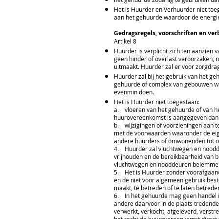
Het is Huurder en Verhuurder niet to
aan het gehuurde waardoor de energie-
Gedragsregels, voorschriften en ve
Artikel 8
Huurder is verplicht zich ten aanzien
geen hinder of overlast veroorzaken, 
uitmaakt. Huurder zal er voor zorgdr
Huurder zal bij het gebruik van het g
gehuurde of complex van gebouwen waa
evenmin doen.
Het is Huurder niet toegestaan:
a. vloeren van het gehuurde of van h
huurovereenkomst is aangegeven dan 
b. wijzigingen of voorzieningen aan te
met de voorwaarden waaronder de eige
andere huurders of omwonenden tot ove
4. Huurder zal vluchtwegen en noodde
vrijhouden en de bereikbaarheid van 
vluchtwegen en nooddeuren belemmert
5. Het is Huurder zonder voorafgaande
en de niet voor algemeen gebruik bes
maakt, te betreden of te laten betred
6. In het gehuurde mag geen handel i
andere daarvoor in de plaats tredende
verwerkt, verkocht, afgeleverd, verstr