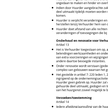
ongedaan te maken en hinder en overl
Indien door Huurder aangebrachte za
deel uitmaakt tijdelijk moeten worden
komen.
Huurder is verplicht veranderingen e
herstellen tenzij Verhuurder hem van d
Huurder doet afstand van alle rechte
veranderingen of toevoegingen die bij 
Onderhoud en renovatie voor Verh
Artikel 13
Het is Verhuurder toegestaan om op, 
belendingen werkzaamheden en onderzo
van extra voorzieningen en wijziginge
andere daartoe bevoegde instanties.
Onder renovatie wordt verstaan (gede
complex van gebouwen waarvan het ge
Het gestelde in artikel 7: 220 leden 
ingrijpend op de ondernemingsactivit
Huurder geen gebrek op. Huurder zal
gehuurde deel uitmaakt, gedogen en V
van het huurgenot zoveel mogelijk te 
Verzoeken/toestemming
Artikel 14
Iedere afwijking/aanvulling van de hu