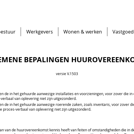
bestuur
Werkgevers
Wonen & werken
Vastgoed
EMENE BEPALINGEN HUUROVEREENK
versie V.1503
 de in het gehuurde aanwezige installaties en voorzieningen, voor zover die i
erbaal van oplevering niet zijn uitgezonderd.
 de in het gehuurde aanwezige roerende zaken, zoals inventaris, voor zover di
proces-verbaal van oplevering niet zijn uitgezonderd.
an van de huurovereenkomst kennis heeft van feiten of omstandigheden die in d