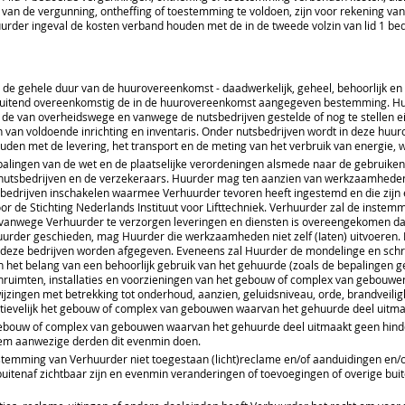
an de vergunning, ontheffing of toestemming te voldoen, zijn voor rekening va
urder ingeval de kosten verband houden met de in de tweede volzin van lid 1 be
de gehele duur van de huurovereenkomst - daadwerkelijk, geheel, behoorlijk en z
itsluitend overeenkomstig de in de huurovereenkomst aangegeven bestemming. Hu
n de van overheidswege en vanwege de nutsbedrijven gestelde of nog te stellen e
 van voldoende inrichting en inventaris. Onder nutsbedrijven wordt in deze huu
ouden met de levering, het transport en de meting van het verbruik van energie, w
alingen van de wet en de plaatselijke verordeningen alsmede naar de gebruiken
 nutsbedrijven en de verzekeraars. Huurder mag ten aanzien van werkzaamheden,
ts bedrijven inschakelen waarmee Verhuurder tevoren heeft ingestemd en die zij
oor de Stichting Nederlands Instituut voor Lifttechniek. Verhuurder zal de instem
of vanwege Verhuurder te verzorgen leveringen en diensten is overeengekomen 
der geschieden, mag Huurder die werkzaamheden niet zelf (Iaten) uitvoeren. Hu
 deze bedrijven worden afgegeven. Eveneens zal Huurder de mondelinge en schri
het belang van een behoorlijk gebruik van het gehuurde (zoals de bepalingen g
enruimten, installaties en voorzieningen van het gebouw of complex van gebouwe
ijzingen met betrekking tot onderhoud, aanzien, geluidsniveau, orde, brandveili
ectievelijk het gebouw of complex van gebouwen waarvan het gehuurde deel uitma
gebouw of complex van gebouwen waarvan het gehuurde deel uitmaakt geen hinde
hem aanwezige derden dit evenmin doen.
oestemming van Verhuurder niet toegestaan (licht)reclame en/of aanduidingen en/
uitenaf zichtbaar zijn en evenmin veranderingen of toevoegingen of overige buit