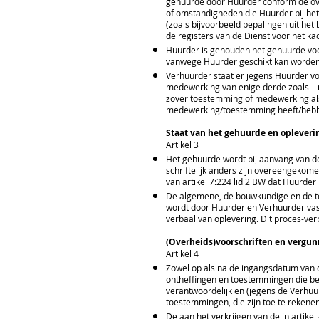
gehuurde door Huurder conform de ov
of omstandigheden die Huurder bij he
(zoals bijvoorbeeld bepalingen uit he
de registers van de Dienst voor het k
Huurder is gehouden het gehuurde voor
vanwege Huurder geschikt kan worde
Verhuurder staat er jegens Huurder vo
medewerking van enige derde zoals – m
zover toestemming of medewerking als 
medewerking/toestemming heeft/hebb
Staat van het gehuurde en opleveri
Artikel 3
Het gehuurde wordt bij aanvang van d
schriftelijk anders zijn overeengekom
van artikel 7:224 lid 2 BW dat Huurder
De algemene, de bouwkundige en de t
wordt door Huurder en Verhuurder vas
verbaal van oplevering. Dit proces-ve
(Overheids)voorschriften en vergu
Artikel 4
Zowel op als na de ingangsdatum van 
ontheffingen en toestemmingen die b
verantwoordelijk en (jegens de Verhuur
toestemmingen, die zijn toe te rekene
De aan het verkrijgen van de in artik