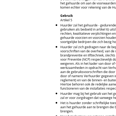
het gehuurde om aan de voorwaarden v
komen echter voor rekening van de Hu
Gebruik
Artikel 5
Huurder zal het gehuurde - gedurende 
gebruiken als bedoeld in artikel 6) u
rechten, kwalitatieve verplichtingen e
gehuurde voorzien en voorzien houden
soortgelijke bedrijven die zich bezig h
Huurder zal zich gedragen naar de bep
voorschriften van de overheid, van de
brandpreventie en Iifttechniek, slech
voor Preventie (NCP) respectievelijk d
weigeren. Als in het kader van door 
werkzaamheden in opdracht van Verhuur
aan de gebruiksvoorschriften die door
door of namens Verhuurder gegeven in 
reglement) en van de binnen- en buit
Hiertoe behoren ook de redelijke aanw
functioneren van de installaties resp
Huurder mag bij het gebruik van het 
zal er voor zorgdragen dat vanwege 
Het is huurder zonder schriftelijke t
aan het gehuurde aan te brengen die b
brengen.