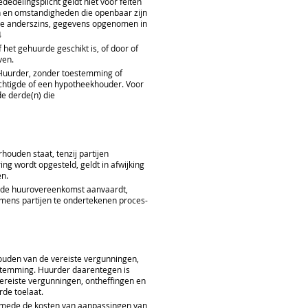
elingsplicht geldt niet voor feiten
n en omstandigheden die openbaar zijn
urde anderszins, gegevens opgenomen in
 4
et gehuurde geschikt is, of door of
ven.
 Huurder, zonder toestemming of
echtigde of een hypotheekhouder. Voor
de derde(n) die
ouden staat, tenzij partijen
ng wordt opgesteld, geldt in afwijking
en.
n de huurovereenkomst aanvaardt,
mens partijen te ondertekenen proces-
ouden van de vereiste vergunningen,
stemming. Huurder daarentegen is
vereiste vergunningen, ontheffingen en
rde toelaat.
alsmede de kosten van aanpassingen van