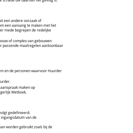
e schade die daarvan het gevolg is.
uit een andere oorzaak of
jn om een aanvang te maken met het
er mede begrepen de redelijke
ebouw of complex van gebouwen
voor passende maatregelen aantoonbaar
 hem en de personen waarvoor Huurder
urder.
en aanspraak maken op
rgerlijk Wetboek.
olgt gedefinieerd:
 de ingangsdatum van de
an worden gebruikt zoals bij de