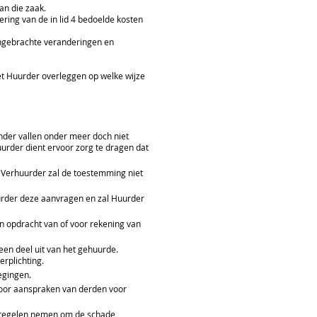
an die zaak.
ring van de in lid 4 bedoelde kosten
angebrachte veranderingen en
t Huurder overleggen op welke wijze
onder vallen onder meer doch niet
uurder dient ervoor zorg te dragen dat
 Verhuurder zal de toestemming niet
uurder deze aanvragen en zal Huurder
n opdracht van of voor rekening van
n deel uit van het gehuurde.
rplichting.
egingen.
voor aanspraken van derden voor
aatregelen nemen om de schade