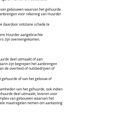
x van gebouwen waarvan het gehuurde
w aanbrengen voor rekening van Huurder
de daardoor ontstane schade te
amens Huurder aangebrachte
ders zijn overeengekomen.
uurde deel uitmaakt of aan
aarin zijn begrepen het aanbrengen
an de overheid of nutsbedrijven of
t gehuurde of van het gebouw of
kzaamheden van het gehuurde, ook indien
huurde deel uitmaakt, leveren voor
omplex van gebouwen waarvan het
ionele maatregelen nemen om aantasting