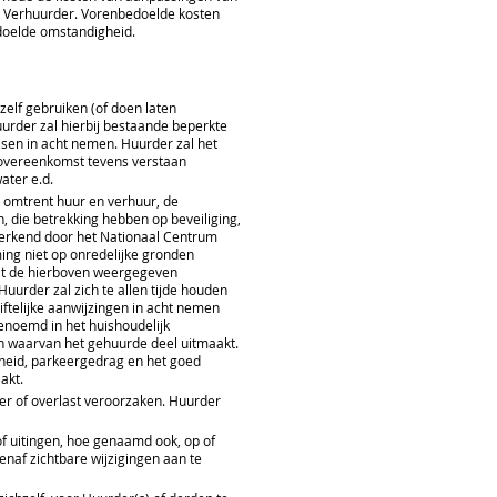
n Verhuurder. Vorenbedoelde kosten
doelde omstandigheid.
elf gebruiken (of doen laten
urder zal hierbij bestaande beperkte
isen in acht nemen. Huurder zal het
rovereenkomst tevens verstaan
ater e.d.
 omtrent huur en verhuur, de
 die betrekking hebben op beveiliging,
n erkend door het Nationaal Centrum
ming niet op onredelijke gronden
dat de hierboven weergegeven
urder zal zich te allen tijde houden
ftelijke aanwijzingen in acht nemen
enoemd in het huishoudelijk
n waarvan het gehuurde deel uitmaakt.
gheid, parkeergedrag en het goed
akt.
r of overlast veroorzaken. Huurder
of uitingen, hoe genaamd ook, op of
enaf zichtbare wijzigingen aan te