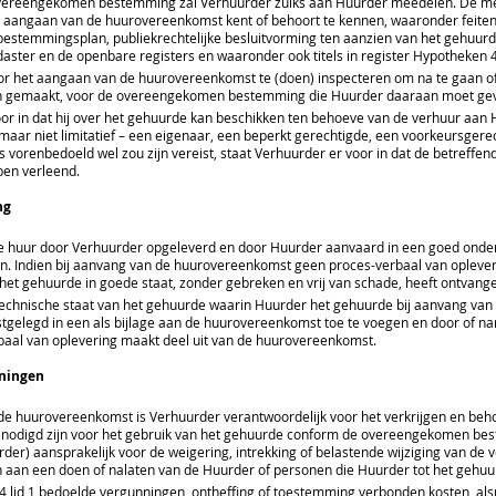
ereengekomen bestemming zal Verhuurder zulks aan Huurder meedelen. De meded
t aangaan van de huurovereenkomst kent of behoort te kennen, waaronder feite
t bestemmingsplan, publiekrechtelijke besluitvorming ten aanzien van het gehu
adaster en de openbare registers en waaronder ook titels in register Hypotheken
 het aangaan van de huurovereenkomst te (doen) inspecteren om na te gaan of h
n gemaakt, voor de overeengekomen bestemming die Huurder daaraan moet ge
or in dat hij over het gehuurde kan beschikken ten behoeve van de verhuur aan
aar niet limitatief – een eigenaar, een beperkt gerechtigde, een voorkeursger
vorenbedoeld wel zou zijn vereist, staat Verhuurder er voor in dat de betreffen
en verleend.
ng
e huur door Verhuurder opgeleverd en door Huurder aanvaard in een goed onderh
en. Indien bij aanvang van de huurovereenkomst geen proces-verbaal van opleveri
 het gehuurde in goede staat, zonder gebreken en vrij van schade, heeft ontvang
echnische staat van het gehuurde waarin Huurder het gehuurde bij aanvang va
tgelegd in een als bijlage aan de huurovereenkomst toe te voegen en door of na
rbaal van oplevering maakt deel uit van de huurovereenkomst.
nningen
de huurovereenkomst is Verhuurder verantwoordelijk voor het verkrijgen en beh
enodigd zijn voor het gebruik van het gehuurde conform de overeengekomen be
der) aansprakelijk voor de weigering, intrekking of belastende wijziging van de 
n aan een doen of nalaten van de Huurder of personen die Huurder tot het gehuu
el 4 lid 1 bedoelde vergunningen, ontheffing of toestemming verbonden kosten, 