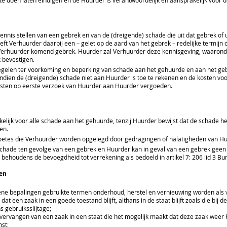
e doen laten eindigen en de Huurder is verantwoordelijk en aansprakelijk voor d
ennis stellen van een gebrek en van de (dreigende) schade die uit dat gebrek of 
eft Verhuurder daarbij een – gelet op de aard van het gebrek – redelijke termi
Verhuurder komend gebrek. Huurder zal Verhuurder deze kennisgeving, waarond
k bevestigen.
egelen ter voorkoming en beperking van schade aan het gehuurde en aan het g
Indien de (dreigende) schade niet aan Huurder is toe te rekenen en de kosten 
 kosten op eerste verzoek van Huurder aan Huurder vergoeden.
elijk voor alle schade aan het gehuurde, tenzij Huurder bewijst dat de schade
nen.
oetes die Verhuurder worden opgelegd door gedragingen of nalatigheden van Hu
r schade ten gevolge van een gebrek en Huurder kan in geval van een gebrek ge
behoudens de bevoegdheid tot verrekening als bedoeld in artikel 7: 206 lid 3 Bu
en
e bepalingen gebruikte termen onderhoud, herstel en vernieuwing worden als v
 een zaak in een goede toestand blijft, althans in de staat blijft zoals die bij
gebruiksslijtage;
ervangen van een zaak in een staat die het mogelijk maakt dat deze zaak weer k
st;