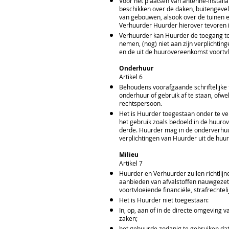
Voor het plaatsen van antenne-installa
beschikken over de daken, buitengevel
van gebouwen, alsook over de tuinen 
Verhuurder Huurder hierover tevoren i
Verhuurder kan Huurder de toegang to
nemen, (nog) niet aan zijn verplichti
en de uit de huurovereenkomst voortvl
Onderhuur
Artikel 6
Behoudens voorafgaande schriftelijke 
onderhuur of gebruik af te staan, ofw
rechtspersoon.
Het is Huurder toegestaan onder te ve
het gebruik zoals bedoeld in de huuro
derde. Huurder mag in de onderverhuu
verplichtingen van Huurder uit de huu
Milieu
Artikel 7
Huurder en Verhuurder zullen richtlijn
aanbieden van afvalstoffen nauwgezet na
voortvloeiende financiële, strafrechte
Het is Huurder niet toegestaan:
In, op, aan of in de directe omgeving
zaken;
het gehuurde zodanig te gebruiken dat