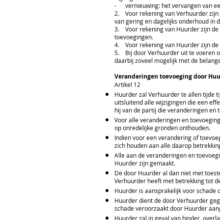
- vernieuwing: het vervangen van een 
2. Voor rekening van Verhuurder zijn 
van gering en dagelijks onderhoud in d
3. Voor rekening van Huurder zijn de
toevoegingen.
4. Voor rekening van Huurder zijn de 
5. Bij door Verhuurder uit te voeren
daarbij zoveel mogelijk met de belan
Veranderingen toevoeging door Huu
Artikel 12
Huurder zal Verhuurder te allen tijde 
uitsluitend alle wijzigingen die een 
hij van de partij die veranderingen en 
Voor alle veranderingen en toevoegin
op onredelijke gronden onthouden.
Indien voor een verandering of toevoe
zich houden aan alle daarop betrekkin
Alle aan de veranderingen en toevoegi
Huurder zijn gemaakt.
De door Huurder al dan niet met toes
Verhuurder heeft met betrekking tot d
Huurder is aansprakelijk voor schade
Huurder dient de door Verhuurder geg
schade veroorzaakt door Huurder aan
Huurder zal in geval van hinder, ove