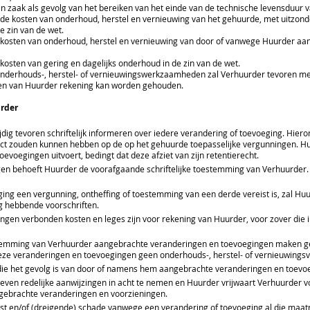
zaak als gevolg van het bereiken van het einde van de technische levensduur v
de kosten van onderhoud, herstel en vernieuwing van het gehuurde, met uitzonde
e zin van de wet.
 kosten van onderhoud, herstel en vernieuwing van door of vanwege Huurder a
kosten van gering en dagelijks onderhoud in de zin van de wet.
 onderhouds-, herstel- of vernieuwingswerkzaamheden zal Verhuurder tevoren me
gen van Huurder rekening kan worden gehouden.
rder
tijdig tevoren schriftelijk informeren over iedere verandering of toevoeging. Hier
effect zouden kunnen hebben op de op het gehuurde toepasselijke vergunningen. H
toevoegingen uitvoert, bedingt dat deze afziet van zijn retentierecht.
gen behoeft Huurder de voorafgaande schriftelijke toestemming van Verhuurder.
ging een vergunning, ontheffing of toestemming van een derde vereist is, zal H
g hebbende voorschriften.
ngen verbonden kosten en leges zijn voor rekening van Huurder, voor zover die i
temming van Verhuurder aangebrachte veranderingen en toevoegingen maken gee
eze veranderingen en toevoegingen geen onderhouds-, herstel- of vernieuwingsve
 die het gevolg is van door of namens hem aangebrachte veranderingen en toevo
even redelijke aanwijzingen in acht te nemen en Huurder vrijwaart Verhuurder 
gebrachte veranderingen en voorzieningen.
rlast en/of (dreigende) schade vanwege een verandering of toevoeging al die m