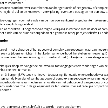
ast te voorkomen.
ken in verband met werkzaamheden aan het gehuurde of het gebouw of comple
 verwijderd, zullen de kosten van verwijdering, eventuele opslag en het opnieu
n toevoegingen voor het einde van de huurovereenkomst ongedaan te maken en 
eze verplichting ontslaat.
n en aanspraken uit ongerechtvaardigde verrijking in verband met de door of n
het einde van de huur niet ongedaan zijn gemaakt, tenzij partijen schriftelijk an
uurder
aan of in het gehuurde of het gebouw of complex van gebouwen waarvan het geh
ek te (doen) verrichten in het kader van onderhoud, herstel en vernieuwing. D
n of werkzaamheden die nodig zijn in verband met (milieu)eisen of maatregelen v
eltelijke) sloop, vervangende nieuwbouw, toevoegingen en veranderingen van he
huurde deel uitmaakt.
1, 2 en 3 Burgerlijk Wetboek is niet van toepassing. Renovatie en onderhoudswer
eiten van de Huurder of van het gebouw of complex van gebouwen waarvan het ge
 onderhoudswerkzaamheden en renovatie van het gehuurde of van gebouw of c
erhuurder daartoe in de gelegenheid stellen. Verhuurder zal redelijke proport
beperken.
urovereenkomst dient schriftelijk te worden overeengekomen.