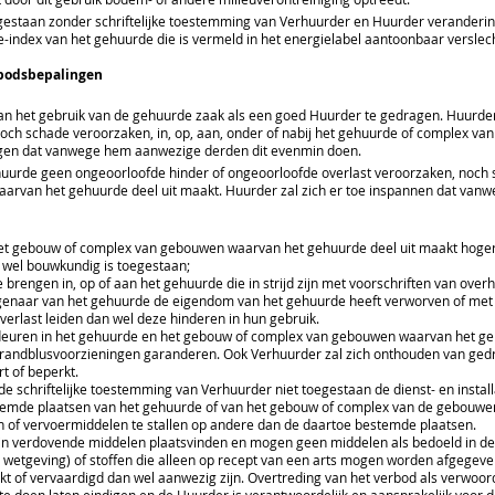
egestaan zonder schriftelijke toestemming van Verhuurder en Huurder veranderi
index van het gehuurde die is vermeld in het energielabel aantoonbaar verslech
rbodsbepalingen
 van het gebruik van de gehuurde zaak als een goed Huurder te gedragen. Huurder
noch schade veroorzaken, in, op, aan, onder of nabij het gehuurde of complex 
agen dat vanwege hem aanwezige derden dit evenmin doen.
ehuurde geen ongeoorloofde hinder of ongeoorloofde overlast veroorzaken, noch 
rvan het gehuurde deel uit maakt. Huurder zal zich er toe inspannen dat van
et gebouw of complex van gebouwen waarvan het gehuurde deel uit maakt hoger 
wel bouwkundig is toegestaan;
 brengen in, op of aan het gehuurde die in strijd zijn met voorschriften van over
naar van het gehuurde de eigendom van het gehuurde heeft verworven of met a
rlast leiden dan wel deze hinderen in hun gebruik.
uren in het gehuurde en het gebouw of complex van gebouwen waarvan het gehuu
brandblusvoorzieningen garanderen. Ook Verhuurder zal zich onthouden van gedr
 of beperkt.
 schriftelijke toestemming van Verhuurder niet toegestaan de dienst- en install
temde plaatsen van het gehuurde of van het gebouw of complex van de gebouwe
en of vervoermiddelen te stallen op andere dan de daartoe bestemde plaatsen.
n verdovende middelen plaatsvinden en mogen geen middelen als bedoeld in de 
 wetgeving) of stoffen die alleen op recept van een arts mogen worden afgegeven
ekt of vervaardigd dan wel aanwezig zijn. Overtreding van het verbod als verwoord