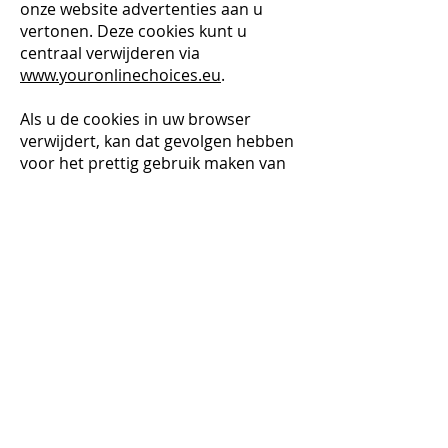
onze website advertenties aan u
vertonen. Deze cookies kunt u
centraal verwijderen via
www.youronlinechoices.eu
.
Als u de cookies in uw browser
verwijdert, kan dat gevolgen hebben
voor het prettig gebruik maken van
deze website. Het kan zijn dat enkele
functies van de site verloren gaan of
zelfs dat u de website helemaal niet
meer kunt bezoeken. Daarnaast
betekent het weigeren van cookies
ook niet dat u helemaal geen
advertenties meer te zien krijgt. De
advertenties zijn dan alleen niet
meer toegesneden op uw interesses
en kunnen daardoor vaker worden
herhaald.
Hoe u uw instelling kunt aanpassen,