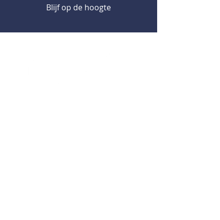
Blijf op de hoogte
Logejo BV
Markt 43
5554 CA Valkenswaard
Over Logejo
Actueel
Overheid & bestuur
Werkgevers