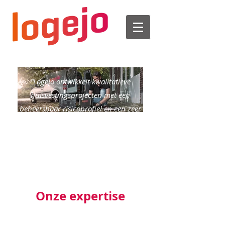
“Logejo ontwikkelt kwalitatieve
huisvestingsprojecten met een
beheersbaar risicoprofiel en een zeer
behoorlijk rendement.”
Onze expertise