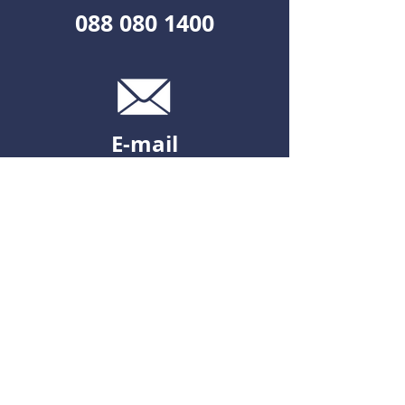
088 080 1400
E-mail
Stel uw vraag via e-mail
info@logejo.nl
Social media
Blijf op de hoogte