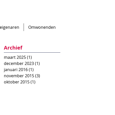
eigenaren
Omwonenden
Archief
maart 2025
(1)
1 post
december 2023
(1)
1 post
januari 2016
(1)
1 post
november 2015
(3)
3 posts
oktober 2015
(1)
1 post