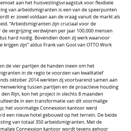
moet aan het huisvestingsvraagstuk voor flexibele 
ting van arbeidsmigranten is een van de speerpunten 
wordt er zowel voldaan aan de vraag vanuit de markt als 
eid. “Arbeidsmigranten zijn cruciaal voor de 
de vergrijzing verdwijnen per jaar 100.000 mensen 
 dus hard nodig. Bovendien doen zij werk waarvoor 
 krijgen zijn” aldus Frank van Gool van OTTO Work 
en de vier partijen de handen ineen om het 
ranten in de regio te voorzien van kwalitatief 
inds oktober 2014 werkten zij voortvarend samen aan 
amenwerking tussen partijen en de proactieve houding 
en Rijn, kon het project in slechts 8 maanden 
ulteerde in een transformatie van dit voormalige 
p; het voormalige Connexxion kantoor werd 
rd een nieuw hotel gebouwd op het terrein. De beide 
sting van totaal 350 arbeidsmigranten. Met de 
rmalige Connexxion kantoor wordt tevens gehoor 