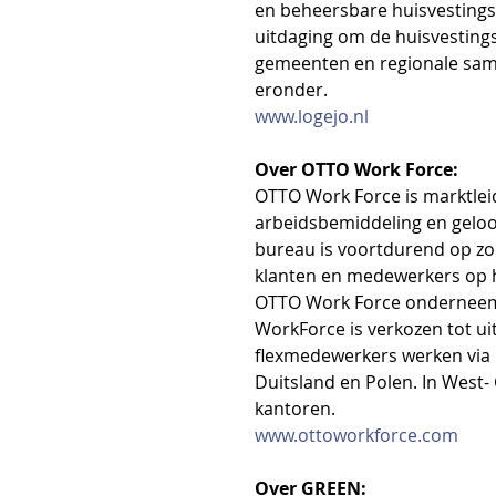
en beheersbare huisvestingsl
uitdaging om de huisvesting
gemeenten en regionale sam
eronder. 
www.logejo.nl
Over OTTO Work Force:
OTTO Work Force is marktleid
arbeidsbemiddeling en geloo
bureau is voortdurend op z
klanten en medewerkers op he
OTTO Work Force onderneemt 
WorkForce is verkozen tot ui
flexmedewerkers werken via 
Duitsland en Polen. In West-
kantoren. 
www.ottoworkforce.com
Over GREEN: