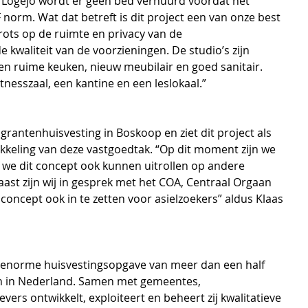
j Logejo wordt er geen bed verhuurd voordat het 
norm. Wat dat betreft is dit project een van onze best 
 trots op de ruimte en privacy van de 
 kwaliteit van de voorzieningen. De studio’s zijn 
en ruime keuken, nieuw meubilair en goed sanitair. 
nesszaal, een kantine en een leslokaal.” 
grantenhuisvesting in Boskoop en ziet dit project als 
kkeling van deze vastgoedtak. “Op dit moment zijn we 
f we dit concept ook kunnen uitrollen op andere 
ast zijn wij in gesprek met het COA, Centraal Orgaan 
concept ook in te zetten voor asielzoekers” aldus Klaas 
e enorme huisvestingsopgave van meer dan een half 
n in Nederland. Samen met gemeentes, 
rs ontwikkelt, exploiteert en beheert zij kwalitatieve 