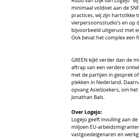
Ruud van Dijk van Logejo “Bi
minimaal voldoet aan de SNF 
practices, wij zijn hartstikke
vierpersoonsstudio’s en op de
bijvoorbeeld uitgerust met e
Ook bevat het complex een fit
GREEN kijkt verder dan de mi
aftrap van een verdere ontwi
met de partijen in gesprek o
plekken in Nederland. Daarna
opvang Asiel­zoekers, om het 
Jonathan Bals. 
Over Logejo:
Logejo geeft invulling aan d
miljoen EU-arbeidsmigrante
vastgoedeigenaren en werkgeve