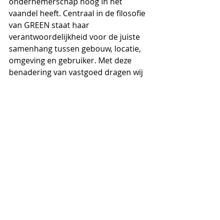
ondernemerschap hoog in het 
vaandel heeft. Centraal in de filosofie 
van GREEN staat haar 
verantwoordelijkheid voor de juiste 
samenhang tussen gebouw, locatie, 
omgeving en gebruiker. Met deze 
benadering van vastgoed dragen wij 
bij aan een inspirerende werk-, leer- 
en woonomgeving. GREEN is actief in 
diverse markten zoals retail, 
onderwijs en maatschappelijk 
vastgoed.
www.green.nl
#Boskoop
#StefBlok