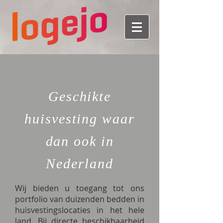
Geschikte
huisvesting waar
dan ook in
Nederland
Wij bieden u toegang tot ons
portfolio van duizenden bedden in
huisvestingslocaties in het hele
land. Bij directe beschikbaarheid